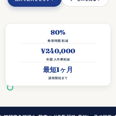
80
%
教育時間 削減
¥
240,000
年間 人件費削減
最短
1
ヶ月
運用開始まで