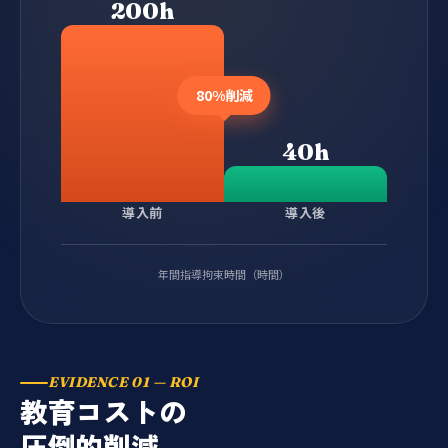
200h
80%削減
40h
導入前
導入後
年間指導拘束時間（時間）
EVIDENCE 01 — ROI
教育コストの
圧倒的削減。