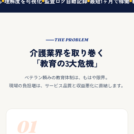
解度を可視化
監査ログ自動記録
最短1ヶ月で稼働
教育
THE PROBLEM
介護業界を取り巻く
「教育の3大危機」
ベテラン頼みの教育体制は、もはや限界。
現場の負担増は、サービス品質と収益悪化に直結します。
01