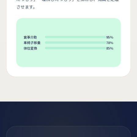
させます。
食事介助
95%
車椅子移乗
78%
体位変換
85%